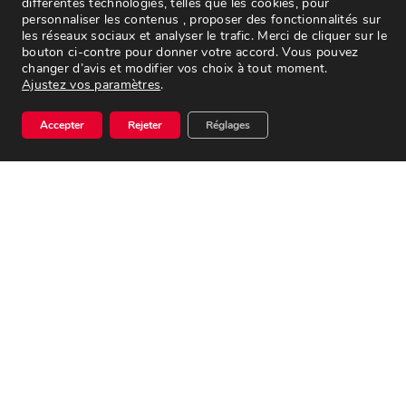
différentes technologies, telles que les cookies, pour
personnaliser les contenus , proposer des fonctionnalités sur
les réseaux sociaux et analyser le trafic. Merci de cliquer sur le
CANDÉ
bouton ci-contre pour donner votre accord. Vous pouvez
ZA du Fief Briand Porte de Normandie
changer d’avis et modifier vos choix à tout moment.
Ajustez vos paramètres
.
02 41 92 71 15
Accepter
Rejeter
Réglages
HORAIRES PRINTEMPS [Mars à Juin]
Mardi au vendredi
• 8h30 à 12h30 – 14h à 18h
Samedi
• 8h30 à 12h30 – 14h à 18h
HORAIRES ÉTÉ/HIVER [Juillet à Février]
Mardi au vendredi
• 8h30 à 12h30 – 14h à 18h
Samedi
• 8h30 à 12h30