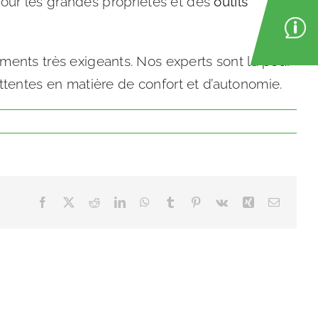
 pour les grandes propriétés et des
outils
nements très exigeants. Nos experts sont là pour
 attentes en matière de confort et d’autonomie.
Facebook
X
Reddit
LinkedIn
WhatsApp
Tumblr
Pinterest
Vk
Xing
Email