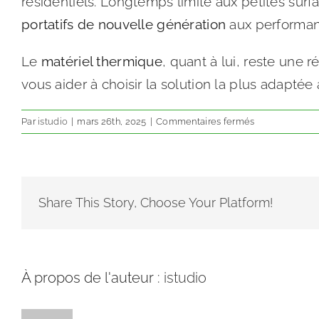
résidentiels. Longtemps limité aux petites surf
portatifs de nouvelle génération
aux performan
Le
matériel thermique
, quant à lui, reste une 
vous aider à choisir la solution la plus adaptée 
sur
Par
istudio
|
mars 26th, 2025
|
Commentaires fermés
Matériel
à
batterie
ou
thermique
Share This Story, Choose Your Platform!
:
quelle
est
la
À propos de l'auteur :
istudio
meilleure
option
?