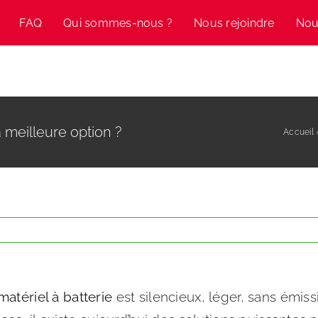
FAQ
Qui sommes-nous ?
Nous rejoindre
Nou
 MARQUES
NOS PRODUITS
NO
a meilleure option ?
Accueil
matériel à batterie
est silencieux, léger, sans émis