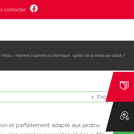
s contacter
S SERVICES
NOS LOCATIONS
»
FAQs
»
Matériel à batterie ou thermique : quelle est la meilleure option ?
Précédent
sion et parfaitement adapté aux jardins