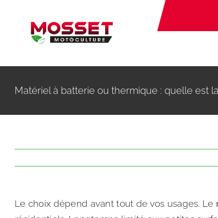
Passer
au
contenu
NOS
Matériel à batterie ou thermique : quelle est l
Le choix dépend avant tout de vos usages. Le